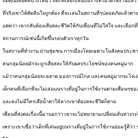
แต่คุณเคยคิดบ้างไหมว่าเด็กที่เลือกเล่นบนรางที่ไม่ได้ใช้งานแล้ว
ที่จริงเขาได้ตัดสินใจถูกต้อง ที่จะเล่นในสถานที่ๆปลอดภัยแล้วต่
แต่ทว่า เขากลับต้องเสียสละชีวิตให้กับเพื่อนที่ไม่ใส่ใจ และเลือกท
สถานการณ์เช่นนี้เกิดขึ้นรอบตัวเราทุกวัน
ในสถานที่ทำงาน ย่านชุมชน การเมืองโดยเฉพาะในสังคมประชา
คนกลุ่มน้อยมักจะถูกเสียสละให้กับผลประโยชน์ของคนหมู่มาก
แม้ว่าคนกลุ่มน้อยจะฉลาด มองการณ์ไกล และคนหมู่มากจะโง่เง่า
เด็กคนที่เลือกที่จะไม่เล่นบนรางที่อยู่ในการใช้งานตามเพื่อนๆขอ
และคงไม่มีใครเสียน้ำตาให้หากเขาต้องสละชีวิตก็ตาม
เพื่อนที่ส่งต่อเรื่องนี้มาบอกว่า เขาจะไม่พยายามเปลี่ยนเส้นทางร
เพราะเขาเชื่อว่าเด็กที่เล่นอยู่บนรางที่อยู่ในการใช้งานย่อมรู้ดีว่