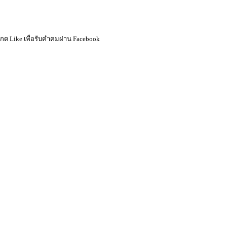
กด Like เพื่อรับคำคมผ่าน Facebook