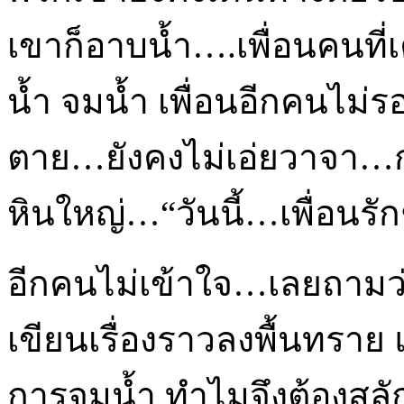
เขาก็อาบน้ำ….เพื่อนคนที่
น้ำ จมน้ำ เพื่อนอีกคนไม่
ตาย…ยังคงไม่เอ่ยวาจา…
หินใหญ่…“วันนี้…เพื่อนรัก
อีกคนไม่เข้าใจ…เลยถามว่า
เขียนเรื่องราวลงพื้นทราย แ
การจมน้ำ ทำไมจึงต้องสลั