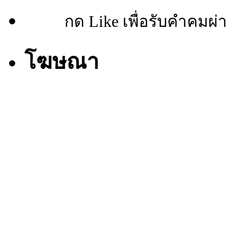
กด Like เพื่อรับคำคมผ่
โฆษณา