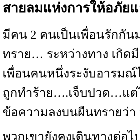
สายลมแห่งการให้อภัย
มีคน 2 คนเป็นเพื่อนรักกั
ทราย… ระหว่างทาง เกิดมี
เพื่อนคนหนึ่งระงับอารมณ์ไม
ถูกทำร้าย….เจ็บปวด…แต่ไ
ข้อความลงบนผืนทรายว่า “ว
พวกเขายังคงเดินทางต่อไป