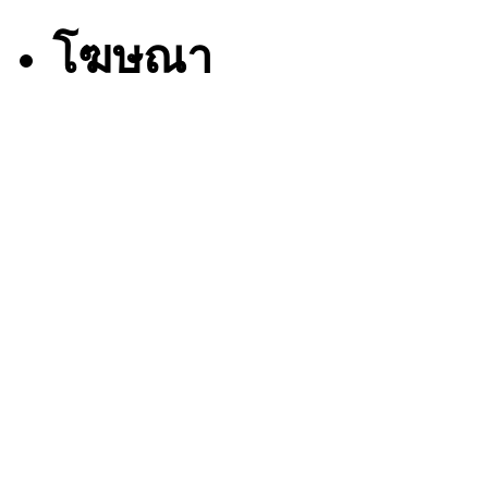
โฆษณา