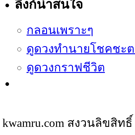
ลิงก์น่าสนใจ
กลอนเพราะๆ
ดูดวงทำนายโชคชะต
ดูดวงกราฟชีวิต
kwamru.com สงวนลิขสิทธิ์