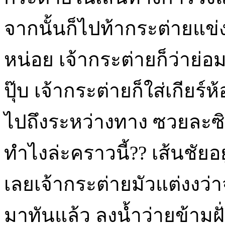
จากนั้นก็ไปท้ากระต่ายแข่ง
หน่อย เจ้ากระต่ายก็ว่าย่อมไ
ปุ๊บ เจ้ากระต่ายก็ใส่เกียร
ไปถึงระหว่างทาง ซวยละซิ!
ทำไงล่ะคราวนี้?? เส้นชัยอย
เลย
เจ้ากระต่ายมัวแต่งงว่
มาทันแล้ว ลงน้ำว่ายข้ามฝั