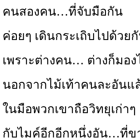
คนสองคน…ที่จับมือกัน
ค่อยๆ เดินกระเถิบไปด้วยกั
เพราะต่างคน… ต่างก็มองไม่
นอกจากไม้เท้าคนละอันแ
ในมือพวกเขาถือวิทยุเก่าๆ เ
กับไมค์อีกอีกหนึ่งอัน…ที่ข