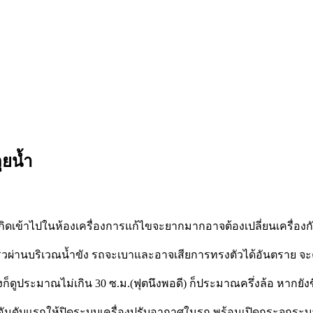
ุยน้ำ
เกิดเข้าไปในห้องเครื่องการแก้ไขจะยากมากอาจต้องเปลี่ยนเครื่องกั
วผ่านบริเวณน้ำขัง รถจะเบาและอาจเสียการทรงตัวได้อันตราย จะคุ
๋งก็ดูประมาณไม่เกิน 30 ซ.ม.(ฟุตนึงพอดี) ก็ประมาณครึ่งล้อ หากยังข
ก๋ง อันดับแรกให้ปิดระบบเครื่องปรับอากาศในรถ พร้อมเปิดกระจกระบ