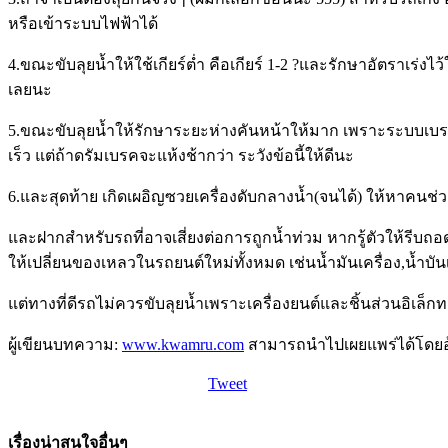
หรือเข้าระบบไฟฟ้าได้
4.ขณะขับลุยน้ำให้ใช้เกียร์ต่ำ คือเกียร์ 1-2 ?และรักษาอัตราเร่งไ
เลยนะ
5.ขณะขับลุยน้ำให้รักษาระยะห่างคันหน้าให้มาก เพราะระบบเบรกขอ
เร็ว แต่ถ้าดรัมเบรคจะแห้งช้ากว่า ระวังข้อนี้ให้ดีนะ
6.และสุดท้าย เกิดเผอิญซวยเครื่องดับกลางน้ำ(จนได้) ให้หาคนช่
และฝากสำหรับรถที่อาจเสี่ยงต่อการถูกน้ำท่วม หากรู้ตัวให้รีบถอด
ให้เปลี่ยนของเหลวในรถยนต์ใหม่ทั้งหมด เช่นน้ำมันเครื่อง,น้ำบันเ
แต่ทางที่ดีรถไม่ควรขับลุยน้ำเพราะเครื่องยนต์และชิ้นส่วนอิเล็ก
ผู้เขียนบทความ:
www.kwamru.com
สามารถนำไปเผยแพร่ได้โดยอ้
Tweet
เรื่องน่าสนใจอื่นๆ