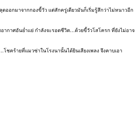
ออกมาจากกองขี้วัว แต่สักครู่เดียวมันก็เริ่มรู้สึกว่าไม่หนาวอีก
พอากาศอันย่ำแย่ กำลังจะรอดชีวิต…ด้วยขี้วัวโสโครก ที่ยังไม่อาจ
…โชคร้ายที่แมวซ่าในโรงนานั้นได้ยินเสียงเพลง จึงคาบเอา