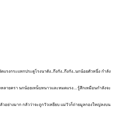
แรงกระแทกประตูโรงนาดัง..กึงกัง..กึงกัง..นกน้อยตัวหนึ่ง กำลัง
าแล้วหลายครา นกน้อยเหน็บหนาวและหมดแรง…รู้สึกเหมือนกำลังจะ
กลัวอย่างมาก กลัวว่าจะถูกวัวเหยียบ แม่วัวก็ถ่ายมูลกองใหญ่ลงบน