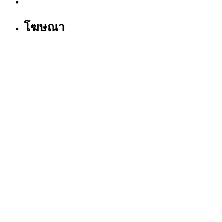
โฆษณา