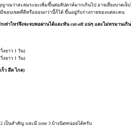
นสัญญาณว่าสะสมระยะเพิ่มขึ้นต่อสัปดาห์มากเกินไป อาจเสี่ยงบาดเจ็บ
อบเขตที่ดีหรืออ่อนกว่านี้ก็ได้ ขึ้นอยู่กับร่างกายของแต่ละคน
ซักเท่าไหร่จึงจะจบพอผ่านได้และทัน cut-off แน่ๆ และไม่ทรมานเกิ
ิ่งยาว 1 วัน)
ิ่งยาว 1 วัน)
เร็ว อึด ไกล)
e 2 เป็นสำคัญ และมี zone 3 บ้างนิดหน่อยได้ครับ